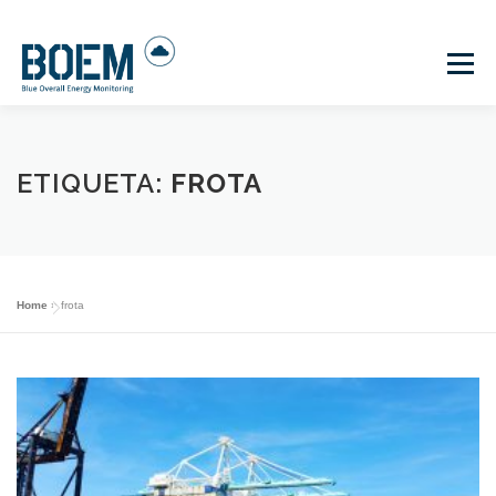
Saltar
para
Menu
conteúdo
INÍCIO
BOEM
MULTIMEDIA
LOGIN
ETIQUETA:
FROTA
Home
»
frota