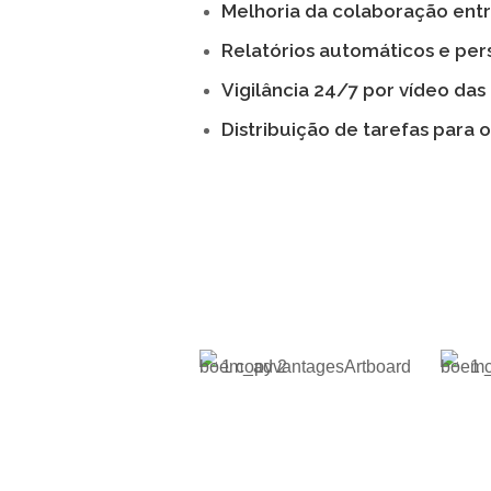
Melhoria da colaboração ent
Relatórios automáticos e per
Vigilância 24/7 por vídeo das 
Distribuição de tarefas para 
5 BENEF
MELHORAR O
EVITE 
DESEMPENHO GLOBAL
PE
DOS NEGÓCIOS
A CAPAC
UMA FERRAMENTA
CONTROLA