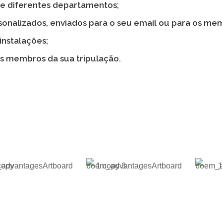
re diferentes departamentos;
sonalizados, enviados para o seu email ou para os me
instalações;
os membros da sua tripulação.
ÍCIOS DO BOEM PARA O SEU
RISCOS E
INFORMAÇÃO À
TERMINE
RDAS
PESSOA CERTA NO
PERD
TEMPO CERTO
INFOR
IDADE DE
R E PREVER
EVITAR PARAGENS E
TODOS (O