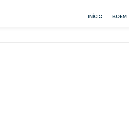
INÍCIO
BOEM
seada na
cloud
dotada de intel
izações tratar grandes quant
suas frotas, em tempo real, em