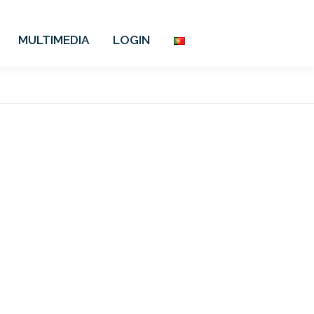
MULTIMEDIA
LOGIN
igência artifical que
idades de dados e
 qualquer lugar.