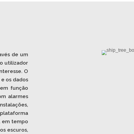
avés de um
 utilizador
nteresse. O
 e os dados
l em função
com alarmes
nstalações,
plataforma
ta em tempo
 os escuros,