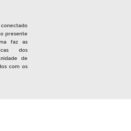
 conectado
ão presente
ema faz as
icas dos
unidade de
dos com os