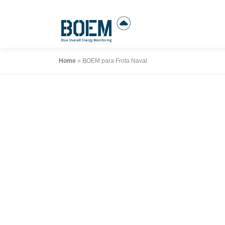
Saltar
para
conteúdo
Home
»
BOEM para Frota Naval
Uma plataforma ba
permite às organ
monitorizar as 