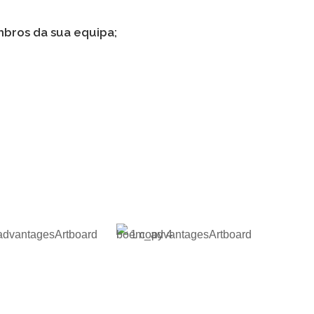
mbros da sua equipa;
 NEGÓCIO
 COM AS
FLEXÍVEL E EXPANSÍVEL
AS DE
CONFORME AS
MAÇÃO
NECESSIDADES DO SEU
NEGÓCIO
NSHORE E