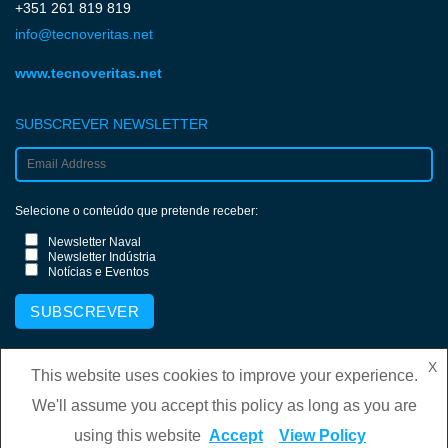
+351 261 819 819
info@tecnoveritas.net
www.tecnoveritas.net
SUBSCREVER NEWSLETTER
Selecione o conteúdo que pretende receber:
Newsletter Naval
Newsletter Indústria
Notícias e Eventos
X
This website uses cookies to improve your experience.
We'll assume you accept this policy as long as you are
Copyright © 2026 BOEM
–
Tema
OnePress
por FameThemes
using this website
Accept
View Policy