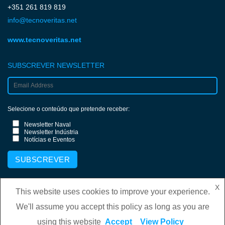
+351 261 819 819
info@tecnoveritas.net
www.tecnoveritas.net
SUBSCREVER NEWSLETTER
Selecione o conteúdo que pretende receber:
Newsletter Naval
Newsletter Indústria
Notícias e Eventos
X
This website uses cookies to improve your experience.
We'll assume you accept this policy as long as you are
Copyright © 2026 BOEM
–
Tema
OnePress
por FameThemes
using this website
Accept
View Policy